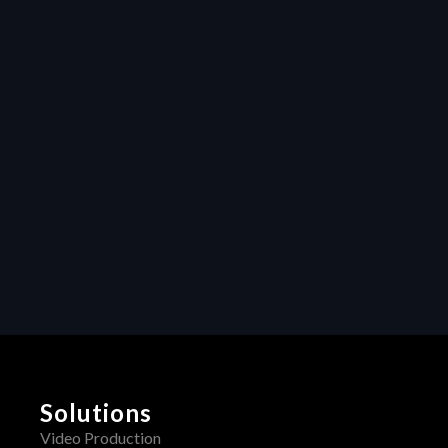
Resources
Maximizing 
efficiency in video 
production: How 
Heraw’s resource 
management 
transforms 
creative projects
Collaboration
Unleashing 
Creativity: How 
Centralized 
Feedback 
Transforms Video 
Production
Solutions
Video Production