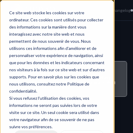
Home
News
Knowledge Base
Changelog
Ce site web stocke les cookies sur votre
ordinateur. Ces cookies sont utilisés pour collecter
des informations sur la manière dont vous
interagissez avec notre site web et nous
Media Player & Annotations
permettent de nous souvenir de vous. Nous
utilisons ces informations afin d'améliorer et de
personnaliser votre expérience de navigation, ainsi
que pour les données et les indicateurs concernant
nos visiteurs à la fois sur ce site web et sur d'autres
Who can do this ?
supports. Pour en savoir plus sur les cookies que
All users who initiated a project or folder and any 
user who has been invited to participate in a project 
nous utilisons, consultez notre Politique de
or folder can see shared files
confidentialité.
Si vous refusez l'utilisation des cookies, vos
informations ne seront pas suivies lors de votre
visite sur ce site. Un seul cookie sera utilisé dans
votre navigateur afin de se souvenir de ne pas
suivre vos préférences.