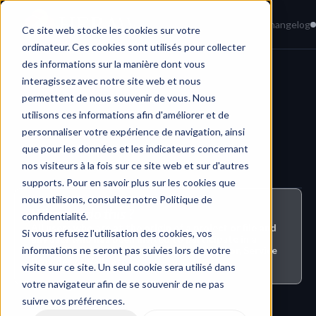
Home
News
Knowledge Base
Changelog
Ce site web stocke les cookies sur votre
ordinateur. Ces cookies sont utilisés pour collecter
des informations sur la manière dont vous
interagissez avec notre site web et nous
Tasks & Workflow 
permettent de nous souvenir de vous. Nous
utilisons ces informations afin d'améliorer et de
personnaliser votre expérience de navigation, ainsi
que pour les données et les indicateurs concernant
nos visiteurs à la fois sur ce site web et sur d'autres
supports. Pour en savoir plus sur les cookies que
nous utilisons, consultez notre Politique de
Who can do this ?
confidentialité.
All users who are at the origin of a project or file and 
Si vous refusez l'utilisation des cookies, vos
any user who has been invited to participate in a 
informations ne seront pas suivies lors de votre
project or file with the role of Administrator, Service 
Provider or Validator
visite sur ce site. Un seul cookie sera utilisé dans
votre navigateur afin de se souvenir de ne pas
suivre vos préférences.