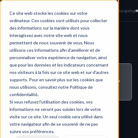
Home
News
Knowledge Base
Changelog
Ce site web stocke les cookies sur votre
ordinateur. Ces cookies sont utilisés pour collecter
des informations sur la manière dont vous
interagissez avec notre site web et nous
Administration & Security
permettent de nous souvenir de vous. Nous
utilisons ces informations afin d'améliorer et de
personnaliser votre expérience de navigation, ainsi
que pour les données et les indicateurs concernant
nos visiteurs à la fois sur ce site web et sur d'autres
Who can do this ?
supports. Pour en savoir plus sur les cookies que
All users who have a paid account on HERAW or who 
are associated with an organization that has an 
nous utilisons, consultez notre Politique de
account on HERAW
confidentialité.
Si vous refusez l'utilisation des cookies, vos
informations ne seront pas suivies lors de votre
visite sur ce site. Un seul cookie sera utilisé dans
votre navigateur afin de se souvenir de ne pas
suivre vos préférences.