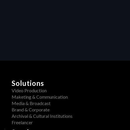
transforms 
creative projects
Collaboration
Unleashing 
Creativity: How 
Centralized 
Feedback 
Transforms Video 
Production
Solutions
Video Production
Maketing & Communication
Media & Broadcast
Brand & Corporate
Archival & Cultural Institutions
Freelancer