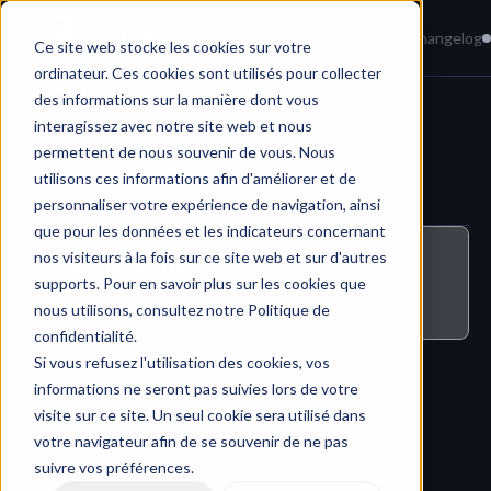
Home
News
Knowledge Base
Changelog
Ce site web stocke les cookies sur votre
ordinateur. Ces cookies sont utilisés pour collecter
des informations sur la manière dont vous
interagissez avec notre site web et nous
Tasks & Workflow 
permettent de nous souvenir de vous. Nous
utilisons ces informations afin d'améliorer et de
personnaliser votre expérience de navigation, ainsi
que pour les données et les indicateurs concernant
nos visiteurs à la fois sur ce site web et sur d'autres
Who can do this ?
supports. Pour en savoir plus sur les cookies que
All users with either the administrator role can 
delete tasks.
nous utilisons, consultez notre Politique de
confidentialité.
Si vous refusez l'utilisation des cookies, vos
informations ne seront pas suivies lors de votre
visite sur ce site. Un seul cookie sera utilisé dans
votre navigateur afin de se souvenir de ne pas
suivre vos préférences.