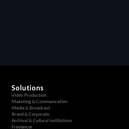
management 
transforms 
creative projects
Collaboration
Unleashing 
Creativity: How 
Centralized 
Feedback 
Transforms Video 
Production
Solutions
Video Production
Maketing & Communication
Media & Broadcast
Brand & Corporate
Archival & Cultural Institutions
Freelancer