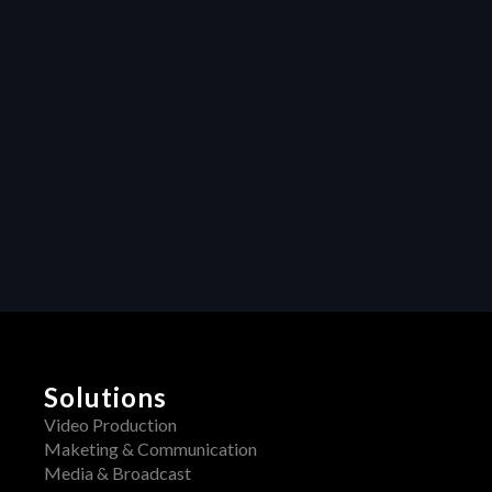
efficiency in video 
production: How 
Heraw’s resource 
management 
transforms 
creative projects
Collaboration
Unleashing 
Creativity: How 
Centralized 
Feedback 
Transforms Video 
Production
Solutions
Video Production
Maketing & Communication
Media & Broadcast