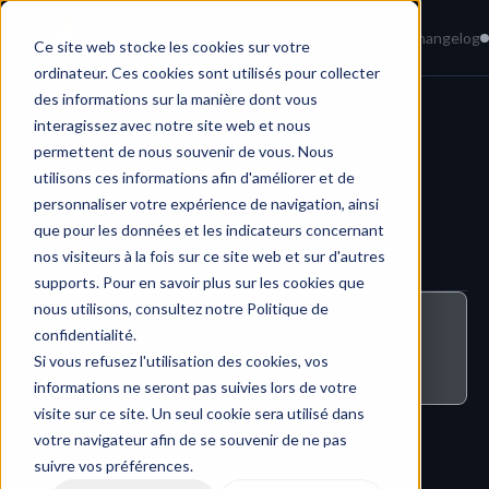
Home
News
Knowledge Base
Changelog
Ce site web stocke les cookies sur votre
ordinateur. Ces cookies sont utilisés pour collecter
des informations sur la manière dont vous
interagissez avec notre site web et nous
Project Contents & Files
permettent de nous souvenir de vous. Nous
utilisons ces informations afin d'améliorer et de
personnaliser votre expérience de navigation, ainsi
que pour les données et les indicateurs concernant
nos visiteurs à la fois sur ce site web et sur d'autres
supports. Pour en savoir plus sur les cookies que
nous utilisons, consultez notre Politique de
Who can do this ?
confidentialité.
Only project creators or members with the 
Si vous refusez l'utilisation des cookies, vos
administrator role can share a folder with a team
informations ne seront pas suivies lors de votre
visite sur ce site. Un seul cookie sera utilisé dans
votre navigateur afin de se souvenir de ne pas
suivre vos préférences.