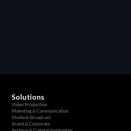
Heraw’s resource 
management 
transforms 
creative projects
Collaboration
Unleashing 
Creativity: How 
Centralized 
Feedback 
Transforms Video 
Production
Solutions
Video Production
Maketing & Communication
Media & Broadcast
Brand & Corporate
Archival & Cultural Institutions