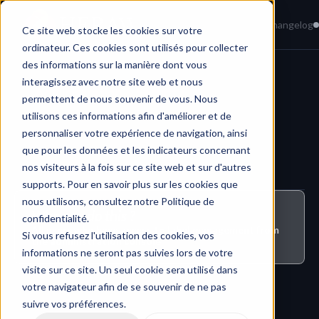
Home
News
Knowledge Base
Changelog
Ce site web stocke les cookies sur votre
ordinateur. Ces cookies sont utilisés pour collecter
des informations sur la manière dont vous
interagissez avec notre site web et nous
Administration & Security
permettent de nous souvenir de vous. Nous
utilisons ces informations afin d'améliorer et de
personnaliser votre expérience de navigation, ainsi
que pour les données et les indicateurs concernant
nos visiteurs à la fois sur ce site web et sur d'autres
supports. Pour en savoir plus sur les cookies que
nous utilisons, consultez notre Politique de
Who can do this ?
confidentialité.
All users who have access to label management from 
Si vous refusez l'utilisation des cookies, vos
the administration console
informations ne seront pas suivies lors de votre
visite sur ce site. Un seul cookie sera utilisé dans
votre navigateur afin de se souvenir de ne pas
suivre vos préférences.