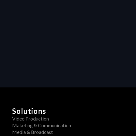
efficiency in video 
production: How 
Heraw’s resource 
management 
transforms 
creative projects
Collaboration
Unleashing 
Creativity: How 
Centralized 
Feedback 
Transforms Video 
Production
Solutions
Video Production
Maketing & Communication
Media & Broadcast