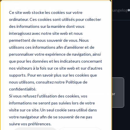
Home
News
Knowledge Base
Changelog
Ce site web stocke les cookies sur votre
ordinateur. Ces cookies sont utilisés pour collecter
des informations sur la manière dont vous
interagissez avec notre site web et nous
Project Contents & Files
permettent de nous souvenir de vous. Nous
utilisons ces informations afin d'améliorer et de
personnaliser votre expérience de navigation, ainsi
que pour les données et les indicateurs concernant
nos visiteurs à la fois sur ce site web et sur d'autres
supports. Pour en savoir plus sur les cookies que
nous utilisons, consultez notre Politique de
Who can do this ?
confidentialité.
All members of a project who have the Administrator 
Si vous refusez l'utilisation des cookies, vos
role or the one who created the folder
informations ne seront pas suivies lors de votre
visite sur ce site. Un seul cookie sera utilisé dans
votre navigateur afin de se souvenir de ne pas
suivre vos préférences.