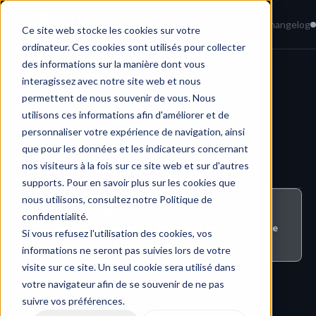
Home
News
Knowledge Base
Changelog
Ce site web stocke les cookies sur votre
ordinateur. Ces cookies sont utilisés pour collecter
des informations sur la manière dont vous
interagissez avec notre site web et nous
Casts & Sharing
permettent de nous souvenir de vous. Nous
utilisons ces informations afin d'améliorer et de
personnaliser votre expérience de navigation, ainsi
que pour les données et les indicateurs concernant
nos visiteurs à la fois sur ce site web et sur d'autres
supports. Pour en savoir plus sur les cookies que
nous utilisons, consultez notre Politique de
Who can do this ?
confidentialité.
Only Cast Link creators (admins) can configure these 
Si vous refusez l'utilisation des cookies, vos
options.
informations ne seront pas suivies lors de votre
visite sur ce site. Un seul cookie sera utilisé dans
votre navigateur afin de se souvenir de ne pas
suivre vos préférences.