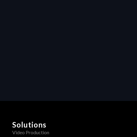
Resources
Maximizing 
efficiency in video 
production: How 
Heraw’s resource 
management 
transforms 
creative projects
Collaboration
Unleashing 
Creativity: How 
Centralized 
Feedback 
Transforms Video 
Production
Solutions
Video Production