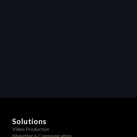
Maximizing 
efficiency in video 
production: How 
Heraw’s resource 
management 
transforms 
creative projects
Collaboration
Unleashing 
Creativity: How 
Centralized 
Feedback 
Transforms Video 
Production
Solutions
Video Production
Maketing & Communication