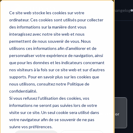
Home
News
Knowledge Base
Changelog
Ce site web stocke les cookies sur votre
ordinateur. Ces cookies sont utilisés pour collecter
des informations sur la manière dont vous
interagissez avec notre site web et nous
Projects & Teams
permettent de nous souvenir de vous. Nous
utilisons ces informations afin d'améliorer et de
personnaliser votre expérience de navigation, ainsi
que pour les données et les indicateurs concernant
nos visiteurs à la fois sur ce site web et sur d'autres
supports. Pour en savoir plus sur les cookies que
nous utilisons, consultez notre Politique de
confidentialité.
Si vous refusez l'utilisation des cookies, vos
informations ne seront pas suivies lors de votre
Who can do this ?
visite sur ce site. Un seul cookie sera utilisé dans
Only project creators or users with the administrator 
role can invite members to a project.
votre navigateur afin de se souvenir de ne pas
suivre vos préférences.