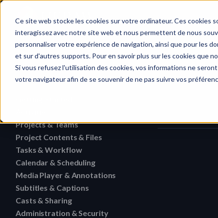
Home
Ce site web stocke les cookies sur votre ordinateur. Ces cookies so
interagissez avec notre site web et nous permettent de nous souven
personnaliser votre expérience de navigation, ainsi que pour les don
et sur d'autres supports. Pour en savoir plus sur les cookies que no
Getting Starte
Quick search…
Si vous refusez l'utilisation des cookies, vos informations ne seront 
votre navigateur afin de se souvenir de ne pas suivre vos préféren
Getting Started
Activities
HERAW File Upload Guide
Projects & Teams
To research an activity
HERAW Workspace Roles
Project Contents & Files
Delete a team
Filter activities
HERAW Project Roles
Tasks & Workflow
Search for content in a p
Edit a team
Visualize activities
Calendar & Scheduling
Delete a task
HERAW Plugin for Resolve
Find one content of Proje
Revoke a user or collabor
Media Player & Annotations
Delete an event label
Edit a task
Project Cast Links
Download a version
Subtitles & Captions
Add a simple annotation
Change the rights of a us
Edit an event label
Change the status of a ta
HERAW platform overview
Casts & Sharing
View a subtitle
Download a folder
Navigate an HTML file
Invite a member (internal
Create an event label
Administration & Security
Cast Link & Roles
Create a task from a Medi
Customize your profile
Retrieve a subtitle