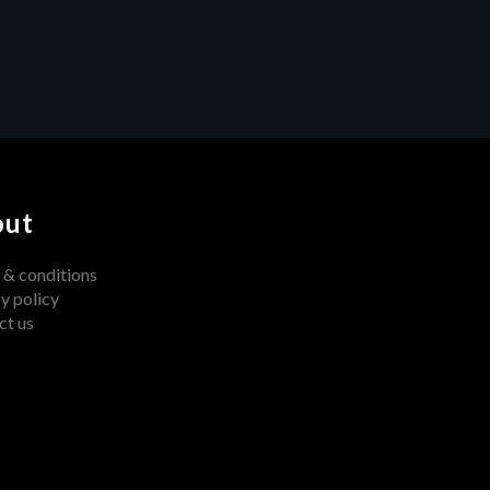
Centralized Feedback 
Transforms Video Production
out
 & conditions
y policy
ct us