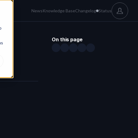
News
Knowledge Base
Changelog
Status
b
On this page
ns