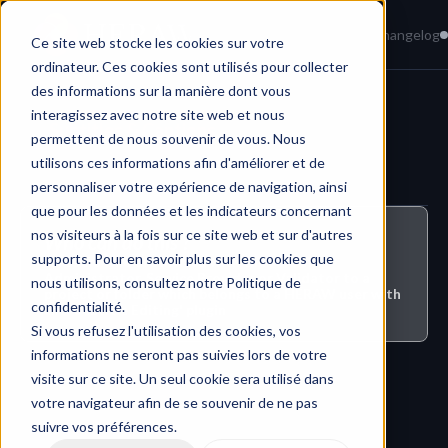
Home
News
Knowledge Base
Changelog
Ce site web stocke les cookies sur votre
ordinateur. Ces cookies sont utilisés pour collecter
des informations sur la manière dont vous
interagissez avec notre site web et nous
Subtitles & Captions
permettent de nous souvenir de vous. Nous
utilisons ces informations afin d'améliorer et de
personnaliser votre expérience de navigation, ainsi
que pour les données et les indicateurs concernant
nos visiteurs à la fois sur ce site web et sur d'autres
Who can do this ?
supports. Pour en savoir plus sur les cookies que
All users who are invited with the role of 
Administrator, Service Provider or Validator to a 
nous utilisons, consultez notre Politique de
project or folder which belongs to a HERAW user with 
confidentialité.
the 'Subtitle Editing' plugin
Si vous refusez l'utilisation des cookies, vos
informations ne seront pas suivies lors de votre
visite sur ce site. Un seul cookie sera utilisé dans
votre navigateur afin de se souvenir de ne pas
suivre vos préférences.