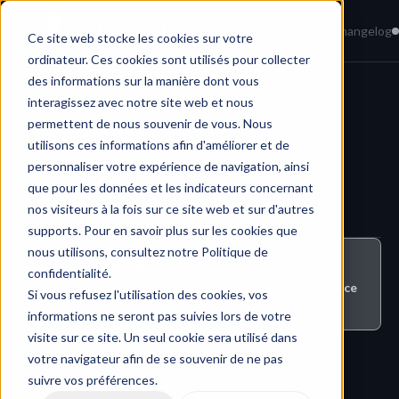
Home
News
Knowledge Base
Changelog
Ce site web stocke les cookies sur votre
ordinateur. Ces cookies sont utilisés pour collecter
des informations sur la manière dont vous
interagissez avec notre site web et nous
Tasks & Workflow 
permettent de nous souvenir de vous. Nous
utilisons ces informations afin d'améliorer et de
personnaliser votre expérience de navigation, ainsi
que pour les données et les indicateurs concernant
nos visiteurs à la fois sur ce site web et sur d'autres
supports. Pour en savoir plus sur les cookies que
nous utilisons, consultez notre Politique de
Who can do this ?
confidentialité.
All users with either the role of administrator, service 
Si vous refusez l'utilisation des cookies, vos
provider or approver can create tasks on projects.
informations ne seront pas suivies lors de votre
visite sur ce site. Un seul cookie sera utilisé dans
votre navigateur afin de se souvenir de ne pas
suivre vos préférences.