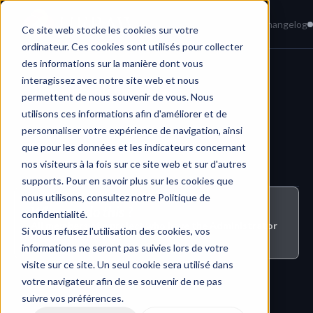
Home
News
Knowledge Base
Changelog
Ce site web stocke les cookies sur votre
ordinateur. Ces cookies sont utilisés pour collecter
des informations sur la manière dont vous
interagissez avec notre site web et nous
Project Contents & Files
permettent de nous souvenir de vous. Nous
utilisons ces informations afin d'améliorer et de
personnaliser votre expérience de navigation, ainsi
que pour les données et les indicateurs concernant
nos visiteurs à la fois sur ce site web et sur d'autres
supports. Pour en savoir plus sur les cookies que
nous utilisons, consultez notre Politique de
Who can do this ?
confidentialité.
All members of a project who have the Administrator 
Si vous refusez l'utilisation des cookies, vos
or Contributor role
informations ne seront pas suivies lors de votre
visite sur ce site. Un seul cookie sera utilisé dans
votre navigateur afin de se souvenir de ne pas
suivre vos préférences.