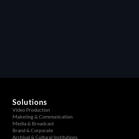
Heraw’s resource 
management 
transforms 
creative projects
Collaboration
Unleashing 
Creativity: How 
Centralized 
Feedback 
Transforms Video 
Production
Solutions
Video Production
Maketing & Communication
Media & Broadcast
Brand & Corporate
Archival & Cultural Institutions