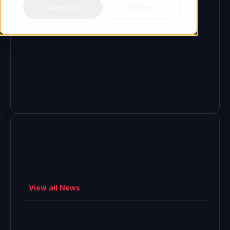
Accepter
Refuser
View all Docs
Getting Started
What is HERAW?
Getting Started
List and manage Cast Links in a project
View all News