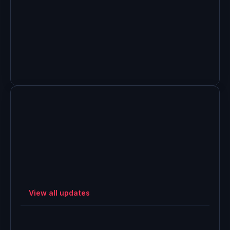
Crop & Clip: Extract, Share, and Create 
Directly Inside HERAW
View all updates