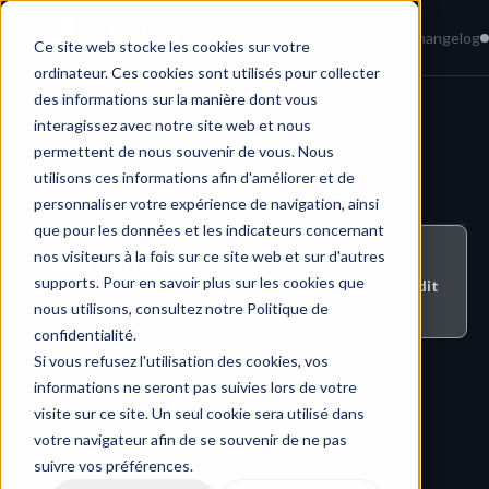
Home
News
Knowledge Base
Changelog
Ce site web stocke les cookies sur votre
ordinateur. Ces cookies sont utilisés pour collecter
des informations sur la manière dont vous
interagissez avec notre site web et nous
Casts & Sharing
permettent de nous souvenir de vous. Nous
utilisons ces informations afin d'améliorer et de
personnaliser votre expérience de navigation, ainsi
que pour les données et les indicateurs concernant
nos visiteurs à la fois sur ce site web et sur d'autres
Who can do this ?
supports. Pour en savoir plus sur les cookies que
Only Cast Link creators or workspace admins can edit 
Cast Link content.
nous utilisons, consultez notre Politique de
confidentialité.
Si vous refusez l'utilisation des cookies, vos
informations ne seront pas suivies lors de votre
visite sur ce site. Un seul cookie sera utilisé dans
votre navigateur afin de se souvenir de ne pas
suivre vos préférences.