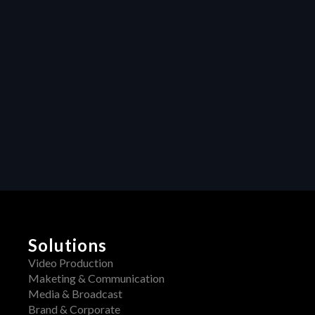
production: How 
Heraw’s resource 
management 
transforms 
creative projects
Collaboration
Unleashing 
Creativity: How 
Centralized 
Feedback 
Transforms Video 
Production
Solutions
Video Production
Maketing & Communication
Media & Broadcast
Brand & Corporate