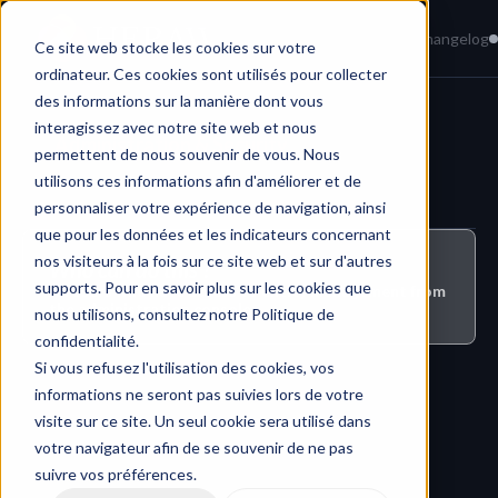
Home
News
Knowledge Base
Changelog
Ce site web stocke les cookies sur votre
ordinateur. Ces cookies sont utilisés pour collecter
des informations sur la manière dont vous
interagissez avec notre site web et nous
Administration & Security
permettent de nous souvenir de vous. Nous
utilisons ces informations afin d'améliorer et de
personnaliser votre expérience de navigation, ainsi
que pour les données et les indicateurs concernant
nos visiteurs à la fois sur ce site web et sur d'autres
Who can do this ?
supports. Pour en savoir plus sur les cookies que
All users who have access to entity management from 
the administration console
nous utilisons, consultez notre Politique de
confidentialité.
Si vous refusez l'utilisation des cookies, vos
informations ne seront pas suivies lors de votre
visite sur ce site. Un seul cookie sera utilisé dans
votre navigateur afin de se souvenir de ne pas
suivre vos préférences.