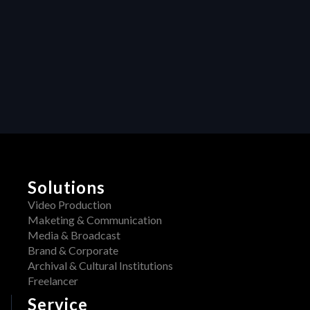
creative projects
Collaboration
Unleashing 
Creativity: How 
Centralized 
Feedback 
Transforms Video 
Production
Solutions
Video Production
Maketing & Communication
Media & Broadcast
Brand & Corporate
Archival & Cultural Institutions
Freelancer
Service