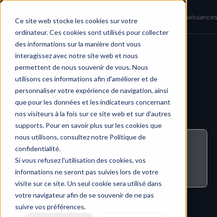
Accueil
Actualités
Base de connaissance
Ce site web stocke les cookies sur votre
ordinateur. Ces cookies sont utilisés pour collecter
des informations sur la manière dont vous
interagissez avec notre site web et nous
Player et annotations
permettent de nous souvenir de vous. Nous
utilisons ces informations afin d'améliorer et de
personnaliser votre expérience de navigation, ainsi
que pour les données et les indicateurs concernant
nos visiteurs à la fois sur ce site web et sur d'autres
supports. Pour en savoir plus sur les cookies que
nous utilisons, consultez notre Politique de
Qui peut faire ça ?
confidentialité.
Tous les utilisateurs qui ont lancé un projet ou un 
Si vous refusez l'utilisation des cookies, vos
fichier et tous les utilisateurs qui ont été invités à 
informations ne seront pas suivies lors de votre
participer à un projet ou un fichier.
visite sur ce site. Un seul cookie sera utilisé dans
votre navigateur afin de se souvenir de ne pas
suivre vos préférences.