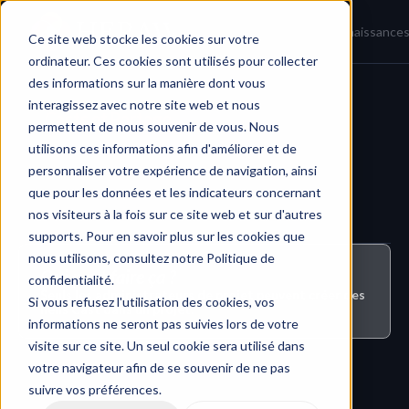
Accueil
Actualités
Base de connaissance
Ce site web stocke les cookies sur votre
ordinateur. Ces cookies sont utilisés pour collecter
des informations sur la manière dont vous
interagissez avec notre site web et nous
Casts et Partage
permettent de nous souvenir de vous. Nous
utilisons ces informations afin d'améliorer et de
personnaliser votre expérience de navigation, ainsi
que pour les données et les indicateurs concernant
nos visiteurs à la fois sur ce site web et sur d'autres
supports. Pour en savoir plus sur les cookies que
nous utilisons, consultez notre Politique de
Qui peut faire ça ?
confidentialité.
Seuls les administrateurs de projet peuvent créer des 
Si vous refusez l'utilisation des cookies, vos
liens Cast dans un projet.
informations ne seront pas suivies lors de votre
visite sur ce site. Un seul cookie sera utilisé dans
votre navigateur afin de se souvenir de ne pas
suivre vos préférences.