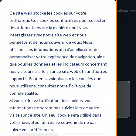
Accueil
Actualités
Base de connaissance
Ce site web stocke les cookies sur votre
ordinateur. Ces cookies sont utilisés pour collecter
des informations sur la manière dont vous
interagissez avec notre site web et nous
Administration et sécurité
permettent de nous souvenir de vous. Nous
utilisons ces informations afin d'améliorer et de
personnaliser votre expérience de navigation, ainsi
que pour les données et les indicateurs concernant
nos visiteurs à la fois sur ce site web et sur d'autres
supports. Pour en savoir plus sur les cookies que
nous utilisons, consultez notre Politique de
Qui peut faire ça ?
confidentialité.
Tous les utilisateurs disposant d'un compte payant 
Si vous refusez l'utilisation des cookies, vos
sur HERAW ou associés à une organisation ayant un 
informations ne seront pas suivies lors de votre
compte sur HERAW
visite sur ce site. Un seul cookie sera utilisé dans
votre navigateur afin de se souvenir de ne pas
suivre vos préférences.