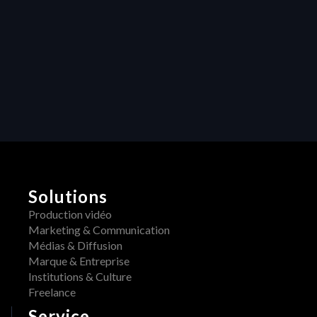
ressources de 
Heraw transforme 
Collaboration
les projets créatifs
Libérer la 
créativité : 
Comment les 
retours centralisés 
transforment la 
production vidéo
Solutions
Production vidéo
Marketing & Communication
Médias & Diffusion
Marque & Entreprise
Institutions & Culture
Freelance
Service