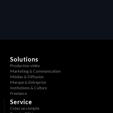
les projets créatifs
Libérer la 
créativité : 
Comment les 
retours centralisés 
transforment la 
production vidéo
Solutions
Production vidéo
Marketing & Communication
Médias & Diffusion
Marque & Entreprise
Institutions & Culture
Freelance
Service
Créez un compte