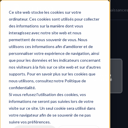
Accueil
Actualités
Base de connaissance
Ce site web stocke les cookies sur votre
ordinateur. Ces cookies sont utilisés pour collecter
des informations sur la manière dont vous
interagissez avec notre site web et nous
Tâches et Flux de travail
permettent de nous souvenir de vous. Nous
utilisons ces informations afin d'améliorer et de
personnaliser votre expérience de navigation, ainsi
que pour les données et les indicateurs concernant
nos visiteurs à la fois sur ce site web et sur d'autres
Qui peut faire ça ?
supports. Pour en savoir plus sur les cookies que
Tous les utilisateurs dont l'organisation a accès à la 
gestion de projet et tous les utilisateurs qui ont été 
nous utilisons, consultez notre Politique de
invités à au moins un projet.
confidentialité.
Si vous refusez l'utilisation des cookies, vos
informations ne seront pas suivies lors de votre
visite sur ce site. Un seul cookie sera utilisé dans
votre navigateur afin de se souvenir de ne pas
suivre vos préférences.