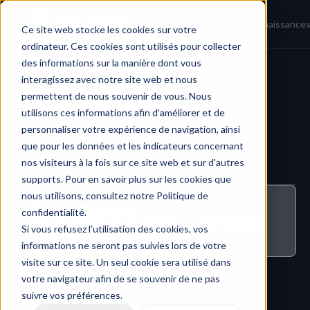
Accueil
Actualités
Base de connaissance
Ce site web stocke les cookies sur votre
ordinateur. Ces cookies sont utilisés pour collecter
des informations sur la manière dont vous
interagissez avec notre site web et nous
Contenus et fichiers du projet
permettent de nous souvenir de vous. Nous
utilisons ces informations afin d'améliorer et de
personnaliser votre expérience de navigation, ainsi
que pour les données et les indicateurs concernant
nos visiteurs à la fois sur ce site web et sur d'autres
supports. Pour en savoir plus sur les cookies que
nous utilisons, consultez notre Politique de
Qui peut faire ça ?
confidentialité.
Tous les membres ayant le droit de télécharger des 
Si vous refusez l'utilisation des cookies, vos
fichiers en plus de leur rôle
informations ne seront pas suivies lors de votre
visite sur ce site. Un seul cookie sera utilisé dans
votre navigateur afin de se souvenir de ne pas
suivre vos préférences.