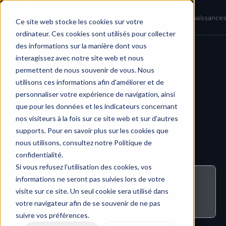
Accueil
Actualités
Base de connaissance
Ce site web stocke les cookies sur votre
ordinateur. Ces cookies sont utilisés pour collecter
des informations sur la manière dont vous
interagissez avec notre site web et nous
Contenus et fichiers du projet
permettent de nous souvenir de vous. Nous
utilisons ces informations afin d'améliorer et de
personnaliser votre expérience de navigation, ainsi
que pour les données et les indicateurs concernant
nos visiteurs à la fois sur ce site web et sur d'autres
supports. Pour en savoir plus sur les cookies que
nous utilisons, consultez notre Politique de
confidentialité.
Si vous refusez l'utilisation des cookies, vos
informations ne seront pas suivies lors de votre
Qui peut faire ça ?
visite sur ce site. Un seul cookie sera utilisé dans
Tous les membres d'un projet ayant le rôle 
d'Administrateur ou de Collaborateur
votre navigateur afin de se souvenir de ne pas
suivre vos préférences.