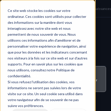
Accueil
Actualités
Base de connaissance
Ce site web stocke les cookies sur votre
ordinateur. Ces cookies sont utilisés pour collecter
des informations sur la manière dont vous
interagissez avec notre site web et nous
Calendrier & Planification
permettent de nous souvenir de vous. Nous
utilisons ces informations afin d'améliorer et de
personnaliser votre expérience de navigation, ainsi
que pour les données et les indicateurs concernant
nos visiteurs à la fois sur ce site web et sur d'autres
supports. Pour en savoir plus sur les cookies que
nous utilisons, consultez notre Politique de
Qui peut faire ça ?
confidentialité.
Tous les utilisateurs dont l'organisation du créateur 
Si vous refusez l'utilisation des cookies, vos
du projet a accès à la gestion des plannings.
informations ne seront pas suivies lors de votre
visite sur ce site. Un seul cookie sera utilisé dans
votre navigateur afin de se souvenir de ne pas
suivre vos préférences.