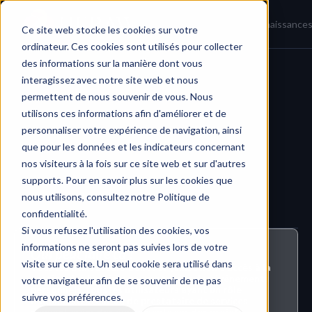
Accueil
Actualités
Base de connaissance
Ce site web stocke les cookies sur votre
ordinateur. Ces cookies sont utilisés pour collecter
des informations sur la manière dont vous
interagissez avec notre site web et nous
Calendrier & Planification
permettent de nous souvenir de vous. Nous
utilisons ces informations afin d'améliorer et de
personnaliser votre expérience de navigation, ainsi
que pour les données et les indicateurs concernant
nos visiteurs à la fois sur ce site web et sur d'autres
supports. Pour en savoir plus sur les cookies que
nous utilisons, consultez notre Politique de
confidentialité.
Si vous refusez l'utilisation des cookies, vos
informations ne seront pas suivies lors de votre
Qui peut faire ça ?
visite sur ce site. Un seul cookie sera utilisé dans
Tous les utilisateurs dont l'organisation a accès à la 
gestion des horaires peuvent créer des événements 
votre navigateur afin de se souvenir de ne pas
personnels, tous les utilisateurs ayant un rôle 
suivre vos préférences.
d'administrateur ou de prestataire de services 
peuvent créer des événements sur des projets.