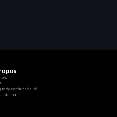
Collaboration
Libérer la créativité : Comment 
les retours centralisés 
transforment la production 
vidéo
ropos
ités
U
que de confidentialité
contacter