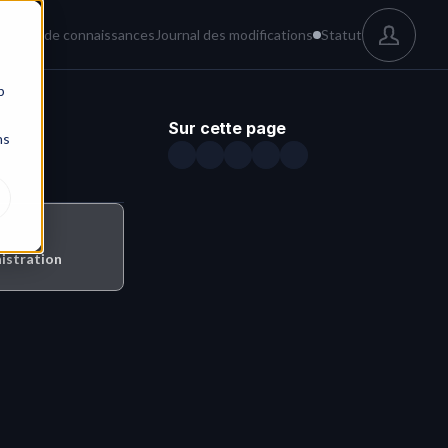
és
Base de connaissances
Journal des modifications
Statut
b
Sur cette page
ns
nistration