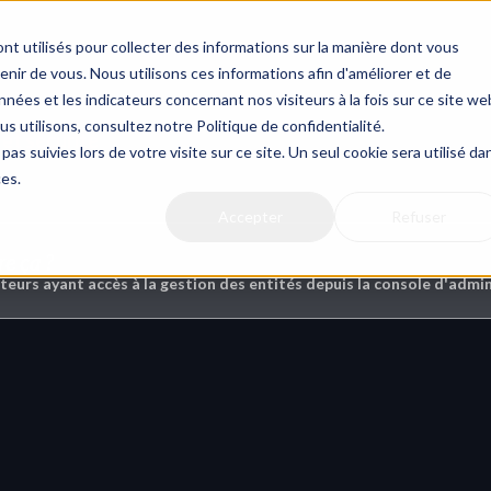
Actualit
nt utilisés pour collecter des informations sur la manière dont vous
ir de vous. Nous utilisons ces informations afin d'améliorer et de
nées et les indicateurs concernant nos visiteurs à la fois sur ce site we
us utilisons, consultez notre Politique de confidentialité.
et sécurité
pas suivies lors de votre visite sur ce site. Un seul cookie sera utilisé da
ces.
Accepter
Refuser
re ça ?
ateurs ayant accès à la gestion des entités depuis la console d'admi