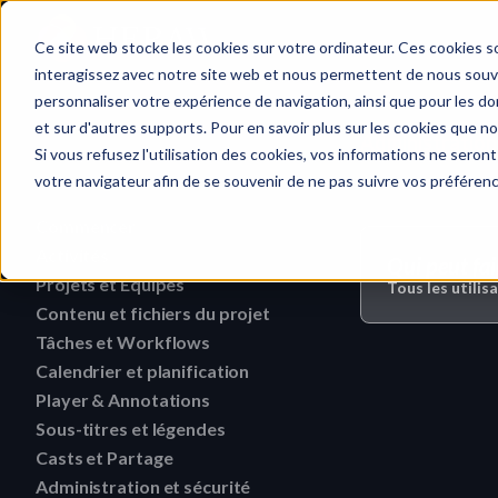
Accueil
Ce site web stocke les cookies sur votre ordinateur. Ces cookies so
interagissez avec notre site web et nous permettent de nous souven
personnaliser votre expérience de navigation, ainsi que pour les don
et sur d'autres supports. Pour en savoir plus sur les cookies que no
Administration 
Recherche rapide…
Si vous refusez l'utilisation des cookies, vos informations ne seront 
votre navigateur afin de se souvenir de ne pas suivre vos préféren
Commencer
Guide de téléversement de fichiers 
Activités
Qui peut fai
HERAW
Projets et Équipes
Rechercher une activité
Tous les utilis
Rôles des Workspaces HERAW
Contenu et fichiers du projet
Supprimer une équipe
Filtrer les activités
Rôles du projet HERAW
Tâches et Workflows
Recherchez du contenu dans un p
Modifier une équipe
Visualiser les activités
Calendrier et planification
Supprimer une tâche
Plugin HERAW pour Resolve
Révoquer un utilisateur ou un 
Trouver un contenu de Proje
Player & Annotations
Supprimer une étiquette d'événement
collaborateur
Modifier une tâche
Liens Cast projet
Télécharger une version
Sous-titres et légendes
Ajouter une annotation simple
Changez les droits d'un us
Modifier une étiquette d'événement
Modifier le statut d'une ta
Aperçu de la plateforme HERAW
Casts et Partage
Voir un sous-titre
Télécharger un dossier
Naviguer dans un fichier HTML
Inviter un membre (interne)
Créer une étiquette d'événement
Administration et sécurité
Lien Cast & Rôles
Créer une tâche à partir d'un Medi
Personnalisez votre profil
Récupérer un sous-titre