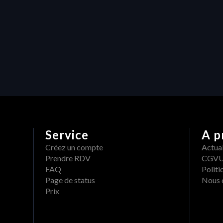
Ressources
Maximiser l'efficacité dans la 
production vidéo : Comment la 
gestion des ressources de 
Heraw transforme les projets 
créatifs
Service
A p
Créez un compte
Actual
Prendre RDV
CGV
FAQ
Politi
Page de status
Nous 
Prix