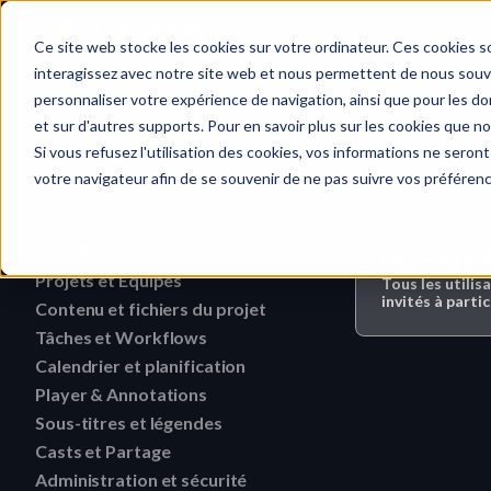
Accueil
Ce site web stocke les cookies sur votre ordinateur. Ces cookies so
interagissez avec notre site web et nous permettent de nous souven
personnaliser votre expérience de navigation, ainsi que pour les don
et sur d'autres supports. Pour en savoir plus sur les cookies que no
Player et anno
Recherche rapide…
Si vous refusez l'utilisation des cookies, vos informations ne seront 
votre navigateur afin de se souvenir de ne pas suivre vos préféren
Commencer
Guide de téléversement de fichiers 
Activités
Qui peut fai
HERAW
Projets et Équipes
Rechercher une activité
Tous les utilisa
Rôles des Workspaces HERAW
invités à partic
Contenu et fichiers du projet
Supprimer une équipe
Filtrer les activités
Rôles du projet HERAW
Tâches et Workflows
Recherchez du contenu dans un p
Modifier une équipe
Visualiser les activités
Calendrier et planification
Supprimer une tâche
Plugin HERAW pour Resolve
Révoquer un utilisateur ou un 
Trouver un contenu de Proje
Player & Annotations
Supprimer une étiquette d'événement
collaborateur
Modifier une tâche
Liens Cast projet
Télécharger une version
Sous-titres et légendes
Ajouter une annotation simple
Changez les droits d'un us
Modifier une étiquette d'événement
Modifier le statut d'une ta
Aperçu de la plateforme HERAW
Casts et Partage
Voir un sous-titre
Télécharger un dossier
Naviguer dans un fichier HTML
Inviter un membre (interne)
Créer une étiquette d'événement
Administration et sécurité
Lien Cast & Rôles
Créer une tâche à partir d'un Medi
Personnalisez votre profil
Récupérer un sous-titre