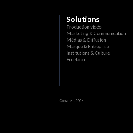
Supprimer un dossier d'un pr
Quels formats de fichiers peuvent être
Renommer un projet ou un DAM
Afficher les événements passés
Solutions
Créer un dossier dans un projet
Production vidéo
Filtrer les événements
Marketing & Communication
Suivre les ouvertures/visions d'un
Voir les tâches passées
Médias & Diffusion
Marque & Entreprise
Voir le tableau de bord
Institutions & Culture
Freelance
Activités
Mot de passe oublié HERAW
Copyright 2024