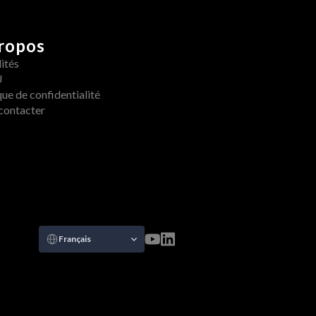
ropos
ités
U
que de confidentialité
contacter
Select Language
Français