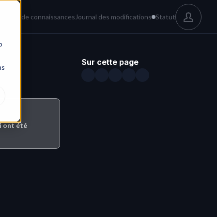
és
Base de connaissances
Journal des modifications
Statut
b
Sur cette page
ns
 ont été 