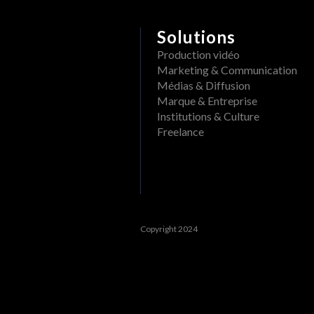
Supprimer un dossier d'un pr
Quels formats de fichiers peuvent être
Renommer un projet ou un DAM
Solutions
Afficher les événements passés
Production vidéo
Créer un dossier dans un projet
Filtrer les événements
Marketing & Communication
Suivre les ouvertures/visions d'un
Médias & Diffusion
Voir les tâches passées
Marque & Entreprise
Voir le tableau de bord
Institutions & Culture
Freelance
Activités
Mot de passe oublié HERAW
Copyright 2024