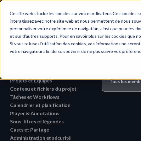
Accueil
Ce site web stocke les cookies sur votre ordinateur. Ces cookies so
interagissez avec notre site web et nous permettent de nous souven
personnaliser votre expérience de navigation, ainsi que pour les don
et sur d'autres supports. Pour en savoir plus sur les cookies que no
Contenus et fic
Recherche rapide…
Si vous refusez l'utilisation des cookies, vos informations ne seront 
votre navigateur afin de se souvenir de ne pas suivre vos préféren
Commencer
Guide de téléversement de fichiers 
Activités
Qui peut fai
HERAW
Projets et Équipes
Rechercher une activité
Tous les membr
Rôles des Workspaces HERAW
Contenu et fichiers du projet
Supprimer une équipe
Filtrer les activités
Rôles du projet HERAW
Tâches et Workflows
Recherchez du contenu dans un p
Modifier une équipe
Visualiser les activités
Calendrier et planification
Supprimer une tâche
Plugin HERAW pour Resolve
Révoquer un utilisateur ou un 
Trouver un contenu de Proje
Player & Annotations
Supprimer une étiquette d'événement
collaborateur
Modifier une tâche
Liens Cast projet
Télécharger une version
Sous-titres et légendes
Ajouter une annotation simple
Changez les droits d'un us
Modifier une étiquette d'événement
Modifier le statut d'une ta
Aperçu de la plateforme HERAW
Casts et Partage
Voir un sous-titre
Télécharger un dossier
Naviguer dans un fichier HTML
Inviter un membre (interne)
Créer une étiquette d'événement
Administration et sécurité
Lien Cast & Rôles
Créer une tâche à partir d'un Medi
Personnalisez votre profil
Récupérer un sous-titre