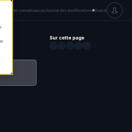
és
Base de connaissances
Journal des modifications
Statut
b
Sur cette page
ns