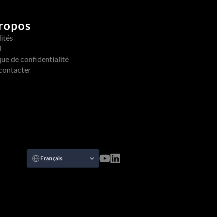
ropos
ités
U
que de confidentialité
contacter
Select Language
Français