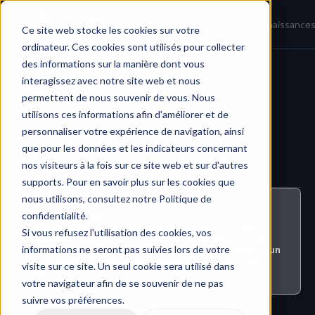
Accueil
Actualités
Base de connaissance
Ce site web stocke les cookies sur votre
ordinateur. Ces cookies sont utilisés pour collecter
des informations sur la manière dont vous
interagissez avec notre site web et nous
Sous-titres et légendes
permettent de nous souvenir de vous. Nous
utilisons ces informations afin d'améliorer et de
personnaliser votre expérience de navigation, ainsi
que pour les données et les indicateurs concernant
nos visiteurs à la fois sur ce site web et sur d'autres
supports. Pour en savoir plus sur les cookies que
nous utilisons, consultez notre Politique de
Qui peut faire ça ?
confidentialité.
Tous les utilisateurs qui sont invités avec le rôle 
Si vous refusez l'utilisation des cookies, vos
d'Administrateur, de Fournisseur de Services ou de 
informations ne seront pas suivies lors de votre
Validateur à un projet ou un dossier appartenant à un 
utilisateur HERAW avec le plugin 'Édition de sous-
visite sur ce site. Un seul cookie sera utilisé dans
titres'.
votre navigateur afin de se souvenir de ne pas
suivre vos préférences.