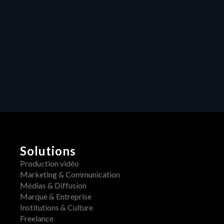
gestion des 
ressources de 
Heraw transforme 
Collaboration
les projets créatifs
Libérer la 
créativité : 
Comment les 
retours centralisés 
transforment la 
production vidéo
Solutions
Production vidéo
Marketing & Communication
Médias & Diffusion
Marque & Entreprise
Institutions & Culture
Freelance