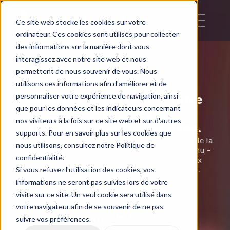
Ce site web stocke les cookies sur votre
ordinateur. Ces cookies sont utilisés pour collecter
des informations sur la manière dont vous
interagissez avec notre site web et nous
permettent de nous souvenir de vous. Nous
utilisons ces informations afin d'améliorer et de
Marketing et Communication
personnaliser votre expérience de navigation, ainsi
Apportez de la clarté à votre 
que pour les données et les indicateurs concernant
processus créatif
nos visiteurs à la fois sur ce site web et sur d'autres
et accélérez votre livraison.
supports. Pour en savoir plus sur les cookies que
Gérez l'ensemble de votre workflow créatif – de la 
nous utilisons, consultez notre Politique de
planification de projet à la validation de contenu – 
confidentialité.
sur une plateforme collaborative adaptée aux 
agences de marketing et de communication.
Si vous refusez l'utilisation des cookies, vos
informations ne seront pas suivies lors de votre
Créer un compte
visite sur ce site. Un seul cookie sera utilisé dans
votre navigateur afin de se souvenir de ne pas
Découvrez les forfaits
suivre vos préférences.