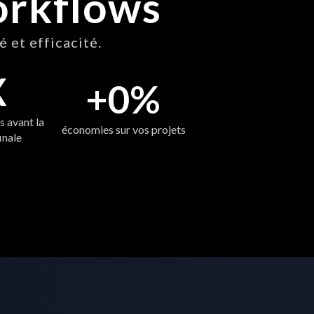
orkflows
 et efficacité.
X
+
0
%
 avant la 
économies sur vos projets
inale