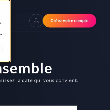
Créez votre compte
b
ns
nsemble
issez la date qui vous convient.