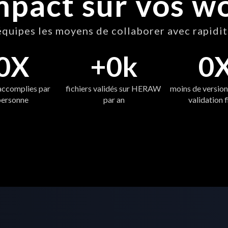
mpact sur vos w
quipes les moyens de collaborer avec rapidité
0
X
+
0
k
0
accomplies par 
fichiers validés sur HERAW 
moins de versions
personne
par an
validation f
Commencez dès maintenant