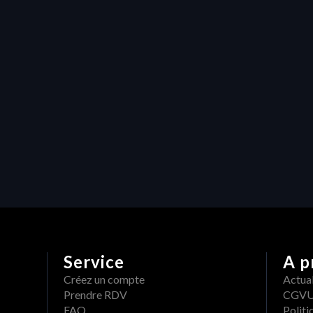
filigrane de HERAW protège les 
actifs de production vidéo
Ressources
Maximiser l'efficacité dans la 
production vidéo : Comment la 
gestion des ressources de 
Heraw transforme les projets 
créatifs
Service
A p
Créez un compte
Actual
Prendre RDV
CGV
FAQ
Politi