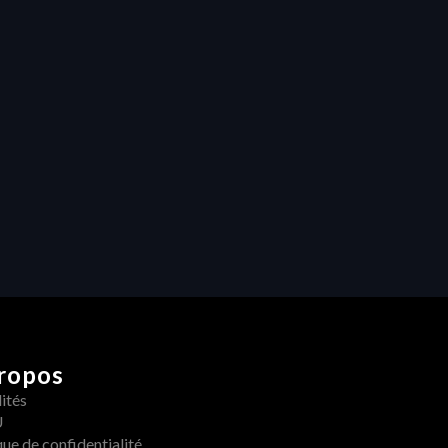
centralise et organise la gestion 
de projet
Collaboration
Libérer la créativité : Comment 
les retours centralisés 
transforment la production 
vidéo
ropos
ités
U
que de confidentialité