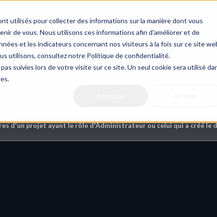
Actualit
nt utilisés pour collecter des informations sur la manière dont vous
ir de vous. Nous utilisons ces informations afin d'améliorer et de
nées et les indicateurs concernant nos visiteurs à la fois sur ce site we
us utilisons, consultez notre Politique de confidentialité.
hiers du projet
pas suivies lors de votre visite sur ce site. Un seul cookie sera utilisé da
ces.
Accepter
Refuser
re ça ?
s d'un projet ayant le rôle d'Administrateur ou celui qui a créé le 