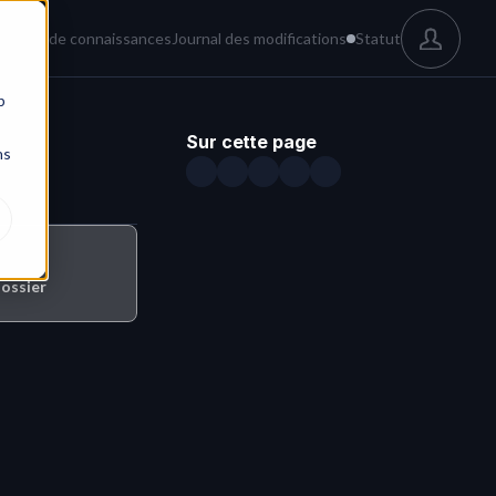
és
Base de connaissances
Journal des modifications
Statut
b
Sur cette page
ns
dossier