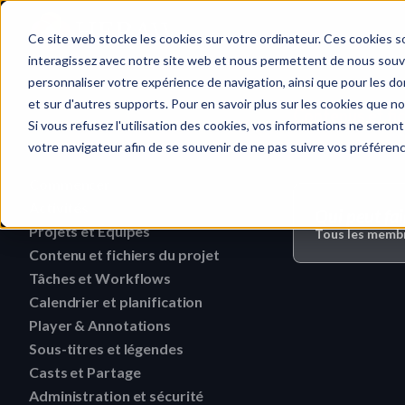
Accueil
Ce site web stocke les cookies sur votre ordinateur. Ces cookies so
interagissez avec notre site web et nous permettent de nous souven
personnaliser votre expérience de navigation, ainsi que pour les don
et sur d'autres supports. Pour en savoir plus sur les cookies que no
Contenus et fic
Recherche rapide…
Si vous refusez l'utilisation des cookies, vos informations ne seront 
votre navigateur afin de se souvenir de ne pas suivre vos préféren
Commencer
Guide de téléversement de fichiers 
Activités
Qui peut fai
HERAW
Projets et Équipes
Rechercher une activité
Tous les membre
Rôles des Workspaces HERAW
Contenu et fichiers du projet
Supprimer une équipe
Filtrer les activités
Rôles du projet HERAW
Tâches et Workflows
Recherchez du contenu dans un p
Modifier une équipe
Visualiser les activités
Calendrier et planification
Supprimer une tâche
Plugin HERAW pour Resolve
Révoquer un utilisateur ou un 
Trouver un contenu de Proje
Player & Annotations
Supprimer une étiquette d'événement
collaborateur
Modifier une tâche
Liens Cast projet
Télécharger une version
Sous-titres et légendes
Ajouter une annotation simple
Changez les droits d'un us
Modifier une étiquette d'événement
Modifier le statut d'une ta
Aperçu de la plateforme HERAW
Casts et Partage
Voir un sous-titre
Télécharger un dossier
Naviguer dans un fichier HTML
Inviter un membre (interne)
Créer une étiquette d'événement
Administration et sécurité
Lien Cast & Rôles
Créer une tâche à partir d'un Medi
Personnalisez votre profil
Récupérer un sous-titre