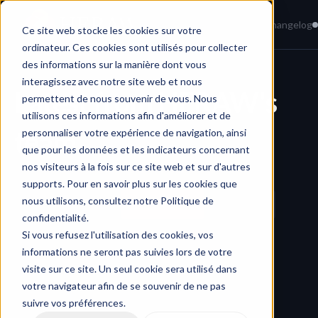
Home
News
Knowledge Base
Changelog
Ce site web stocke les cookies sur votre
ordinateur. Ces cookies sont utilisés pour collecter
des informations sur la manière dont vous
interagissez avec notre site web et nous
Latest from HERAW's 
permettent de nous souvenir de vous. Nous
utilisons ces informations afin d'améliorer et de
team
personnaliser votre expérience de navigation, ainsi
que pour les données et les indicateurs concernant
nos visiteurs à la fois sur ce site web et sur d'autres
Quick search…
supports. Pour en savoir plus sur les cookies que
nous utilisons, consultez notre Politique de
All
Productivity
Collaboration
Ressources
confidentialité.
Security
Si vous refusez l'utilisation des cookies, vos
informations ne seront pas suivies lors de votre
visite sur ce site. Un seul cookie sera utilisé dans
votre navigateur afin de se souvenir de ne pas
suivre vos préférences.