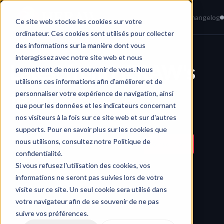
Home
News
Knowledge Base
Changelog
Ce site web stocke les cookies sur votre
ordinateur. Ces cookies sont utilisés pour collecter
des informations sur la manière dont vous
interagissez avec notre site web et nous
Latest from HERAW's 
permettent de nous souvenir de vous. Nous
utilisons ces informations afin d'améliorer et de
team
personnaliser votre expérience de navigation, ainsi
que pour les données et les indicateurs concernant
nos visiteurs à la fois sur ce site web et sur d'autres
Quick search…
supports. Pour en savoir plus sur les cookies que
nous utilisons, consultez notre Politique de
All
Productivity
Collaboration
Ressources
confidentialité.
Security
Si vous refusez l'utilisation des cookies, vos
informations ne seront pas suivies lors de votre
visite sur ce site. Un seul cookie sera utilisé dans
votre navigateur afin de se souvenir de ne pas
suivre vos préférences.