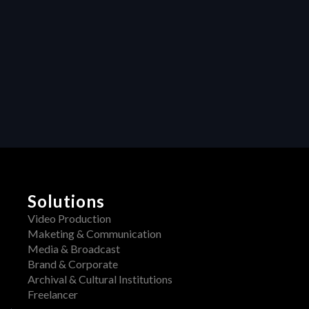
Inside Your Edit
Productivity
Custom Fields and Smart Folders: Turning Chaos 
into Clarity in Modern Production Workflows
Solutions
Video Production
Maketing & Communication
Media & Broadcast
Brand & Corporate
Archival & Cultural Institutions
Freelancer