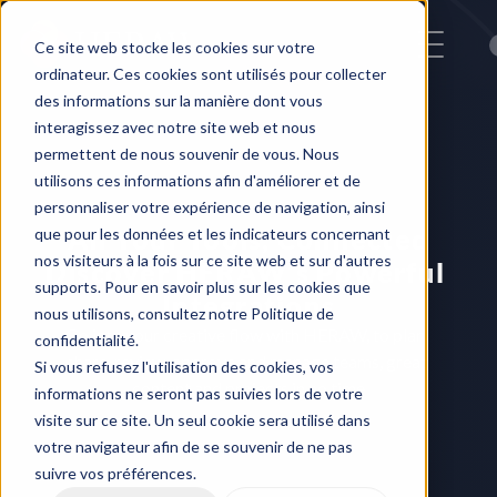
Ce site web stocke les cookies sur votre
ordinateur. Ces cookies sont utilisés pour collecter
des informations sur la manière dont vous
interagissez avec notre site web et nous
permettent de nous souvenir de vous. Nous
utilisons ces informations afin d'améliorer et de
personnaliser votre expérience de navigation, ainsi
All Your Tools, Connected
que pour les données et les indicateurs concernant
nos visiteurs à la fois sur ce site web et sur d'autres
Discover HERAW’s Powerful 
supports. Pour en savoir plus sur les cookies que
Integrations
nous utilisons, consultez notre Politique de
Go into your creative flow with HERAW, to plan, 
confidentialité.
share, review, approve and manage teams, great 
Si vous refusez l'utilisation des cookies, vos
content and projects in no time
informations ne seront pas suivies lors de votre
visite sur ce site. Un seul cookie sera utilisé dans
votre navigateur afin de se souvenir de ne pas
suivre vos préférences.