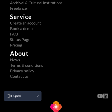
d
Archival & Cultural Institutions
a
o
Freelancer
b
b
l
Service
e
e 
Create an account
: 
o
Book a demo
S
n 
FAQ
t
A
Status Page
r
W
Pricing
e
S 
a
About
M
m
a
News
l
r
Terms & conditions
i
k
Privacy policy
n
e
Contact us
e
t
d 
p
V
l
Select Language
a
English
a
l
c
i
e
d