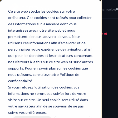
Home
News
Knowledge Base
Changelog
Ce site web stocke les cookies sur votre
ordinateur. Ces cookies sont utilisés pour collecter
des informations sur la manière dont vous
interagissez avec notre site web et nous
Changelog
/
HERAW now integrates with DaVinci 
permettent de nous souvenir de vous. Nous
Resolve
utilisons ces informations afin d'améliorer et de
personnaliser votre expérience de navigation, ainsi
que pour les données et les indicateurs concernant
nos visiteurs à la fois sur ce site web et sur d'autres
supports. Pour en savoir plus sur les cookies que
nous utilisons, consultez notre Politique de
confidentialité.
Si vous refusez l'utilisation des cookies, vos
informations ne seront pas suivies lors de votre
visite sur ce site. Un seul cookie sera utilisé dans
We’ve launched the 
new HERAW integration for DaVinci 
votre navigateur afin de se souvenir de ne pas
Resolve
, available now with a dedicated plugin.
suivre vos préférences.