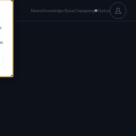
News
Knowledge Base
Changelog
Status
b
ns