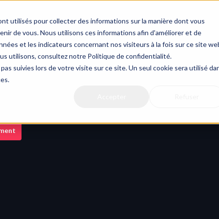
nt utilisés pour collecter des informations sur la manière dont vous
ir de vous. Nous utilisons ces informations afin d'améliorer et de
nées et les indicateurs concernant nos visiteurs à la fois sur ce site we
us utilisons, consultez notre Politique de confidentialité.
pas suivies lors de votre visite sur ce site. Un seul cookie sera utilisé da
ces.
Accepter
Refuser
ment
 in the calendar
er to read in planning views.