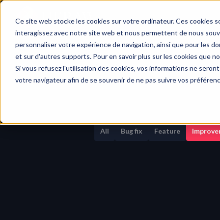
Home
Ce site web stocke les cookies sur votre ordinateur. Ces cookies so
interagissez avec notre site web et nous permettent de nous souven
personnaliser votre expérience de navigation, ainsi que pour les don
et sur d'autres supports. Pour en savoir plus sur les cookies que no
Si vous refusez l'utilisation des cookies, vos informations ne seront 
votre navigateur afin de se souvenir de ne pas suivre vos préféren
All
Bug fix
Feature
Improve
Feb 10, 2025
Improvement
Better display of events
We’ve made events clearer and easi