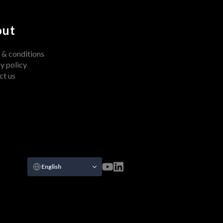
out
 & conditions
y policy
ct us
Select Language
English