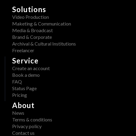
E
w 
Solutions
R
a
A
Video Production
v
W 
Maketing & Communication
a
x 
Media & Broadcast
i
A
Brand & Corporate
l
d
Archival & Cultural Institutions
a
o
Freelancer
b
b
l
Service
e
e 
Create an account
: 
o
Book a demo
S
n 
FAQ
t
A
Status Page
r
W
Pricing
e
S 
a
About
M
m
a
News
l
r
Terms & conditions
i
k
Privacy policy
n
e
Contact us
e