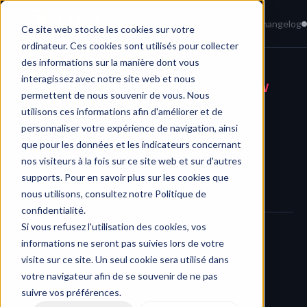
Home
News
Knowledge Base
Changelog
Ce site web stocke les cookies sur votre
ordinateur. Ces cookies sont utilisés pour collecter
des informations sur la manière dont vous
interagissez avec notre site web et nous
Changelog
/
Text document creation in HERAW
permettent de nous souvenir de vous. Nous
utilisons ces informations afin d'améliorer et de
personnaliser votre expérience de navigation, ainsi
que pour les données et les indicateurs concernant
nos visiteurs à la fois sur ce site web et sur d'autres
supports. Pour en savoir plus sur les cookies que
nous utilisons, consultez notre Politique de
confidentialité.
Si vous refusez l'utilisation des cookies, vos
informations ne seront pas suivies lors de votre
We’ve introduced a 
new feature that lets you create and 
visite sur ce site. Un seul cookie sera utilisé dans
edit text documents directly inside HERAW
.
votre navigateur afin de se souvenir de ne pas
suivre vos préférences.
No need to switch tools — whether it’s writing a script, drafting 