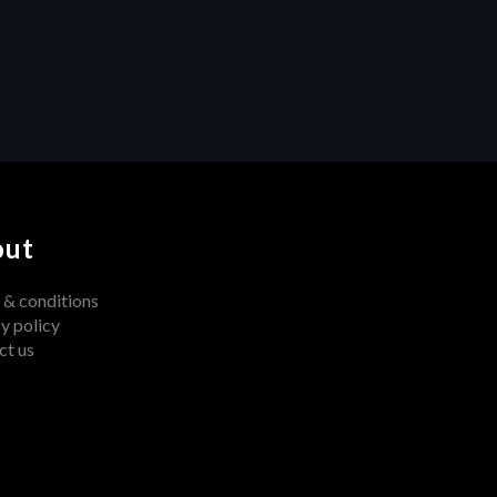
Custom Fields and Smart 
Folders: Turning Chaos into 
Clarity in Modern 
Production Workflows
out
 & conditions
y policy
ct us