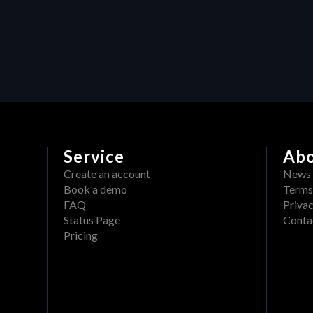
HERAW x Adobe: 
treamlined Validation, 
ight Inside Your Edit
Service
Ab
Create an account
News
Book a demo
Terms
FAQ
Privac
Status Page
Conta
Pricing