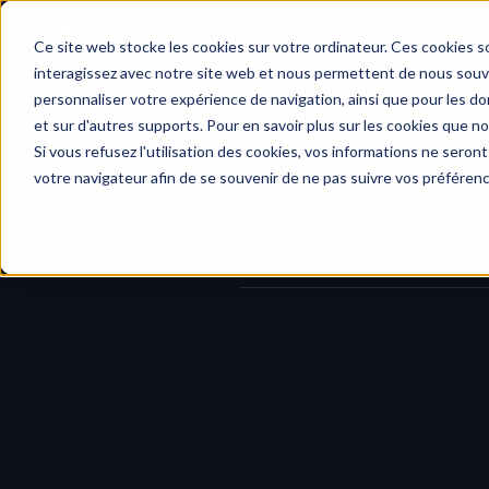
Home
Ce site web stocke les cookies sur votre ordinateur. Ces cookies so
interagissez avec notre site web et nous permettent de nous souven
personnaliser votre expérience de navigation, ainsi que pour les don
et sur d'autres supports. Pour en savoir plus sur les cookies que no
Changelog
/
Credit card pay
Si vous refusez l'utilisation des cookies, vos informations ne seront 
votre navigateur afin de se souvenir de ne pas suivre vos préféren
We’ve rolled out our new payment
using your credit card and manage y
This update also introduces a new 