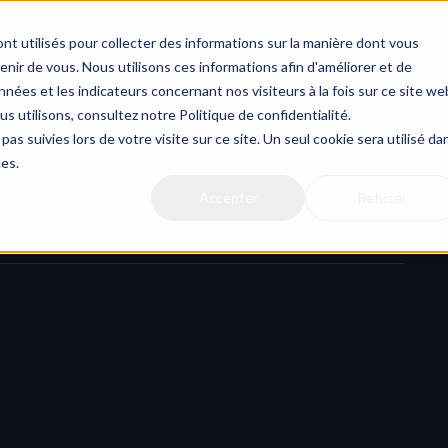
nt utilisés pour collecter des informations sur la manière dont vous
ir de vous. Nous utilisons ces informations afin d'améliorer et de
nées et les indicateurs concernant nos visiteurs à la fois sur ce site we
us utilisons, consultez notre Politique de confidentialité.
ments and new plans are now available
pas suivies lors de votre visite sur ce site. Un seul cookie sera utilisé da
ces.
Accepter
Refuser
 system powered by 
Stripe
. You can now subscribe to HERAW 
our billing securely.
pricing architecture
 with clearly defined plans tailored to 