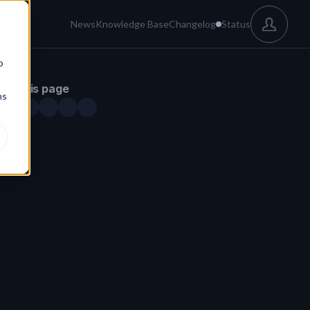
News
Knowledge Base
Changelog
Status
b
On this page
ns