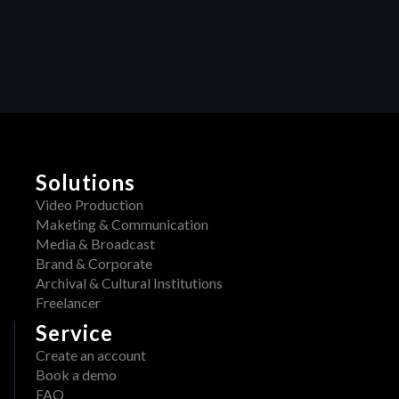
E
d
u
R
c
A
t
i
W 
v
i
i
s 
t
y
n
H
o
E
w 
Solutions
R
a
A
Video Production
v
W 
Maketing & Communication
a
x 
Media & Broadcast
i
A
Brand & Corporate
l
d
Archival & Cultural Institutions
a
o
Freelancer
b
b
l
Service
e
e 
Create an account
: 
o
Book a demo
S
n 
FAQ
t