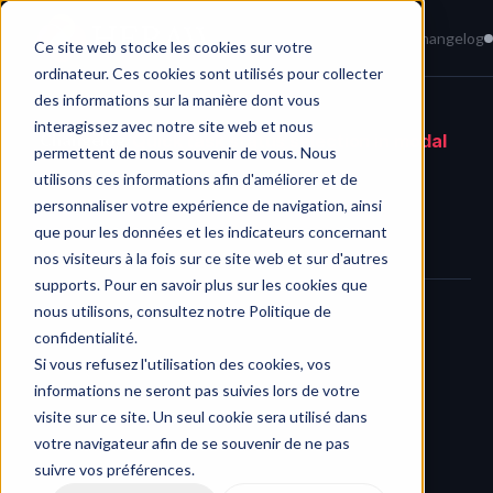
Home
News
Knowledge Base
Changelog
Ce site web stocke les cookies sur votre
ordinateur. Ces cookies sont utilisés pour collecter
des informations sur la manière dont vous
interagissez avec notre site web et nous
Changelog
/
Quick task status selection in modal
permettent de nous souvenir de vous. Nous
utilisons ces informations afin d'améliorer et de
personnaliser votre expérience de navigation, ainsi
que pour les données et les indicateurs concernant
nos visiteurs à la fois sur ce site web et sur d'autres
supports. Pour en savoir plus sur les cookies que
nous utilisons, consultez notre Politique de
Set or change task status without drag-and-drop
confidentialité.
Si vous refusez l'utilisation des cookies, vos
informations ne seront pas suivies lors de votre
visite sur ce site. Un seul cookie sera utilisé dans
Today, we’ve upgraded the 
task creation and edit modal
 in 
votre navigateur afin de se souvenir de ne pas
HERAW.
suivre vos préférences.