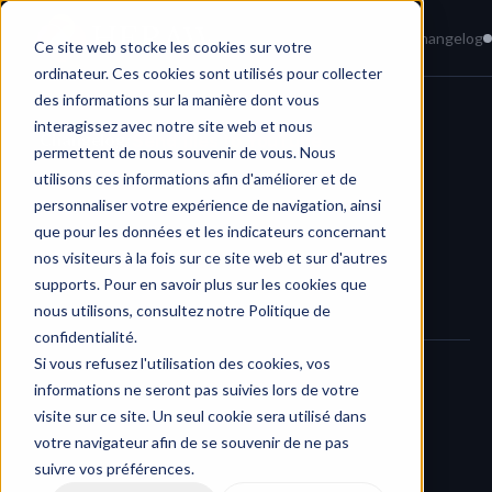
Home
News
Knowledge Base
Changelog
Ce site web stocke les cookies sur votre
ordinateur. Ces cookies sont utilisés pour collecter
des informations sur la manière dont vous
interagissez avec notre site web et nous
Changelog
/
Send files to YouTube
permettent de nous souvenir de vous. Nous
utilisons ces informations afin d'améliorer et de
personnaliser votre expérience de navigation, ainsi
que pour les données et les indicateurs concernant
nos visiteurs à la fois sur ce site web et sur d'autres
supports. Pour en savoir plus sur les cookies que
nous utilisons, consultez notre Politique de
confidentialité.
Si vous refusez l'utilisation des cookies, vos
informations ne seront pas suivies lors de votre
We’ve added a 
new feature allowing you to send files 
visite sur ce site. Un seul cookie sera utilisé dans
managed in HERAW directly to your connected YouTube 
votre navigateur afin de se souvenir de ne pas
accounts
.
suivre vos préférences.