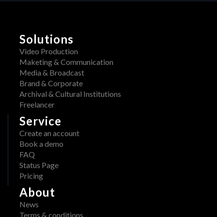
y
n
H
o
E
w 
Solutions
R
a
A
Video Production
v
W 
Maketing & Communication
a
x 
Media & Broadcast
i
A
Brand & Corporate
l
d
Archival & Cultural Institutions
a
o
Freelancer
b
b
l
Service
e
e 
Create an account
: 
o
Book a demo
S
n 
FAQ
t
A
Status Page
r
W
Pricing
e
S 
a
About
M
m
a
News
l
r
Terms & conditions