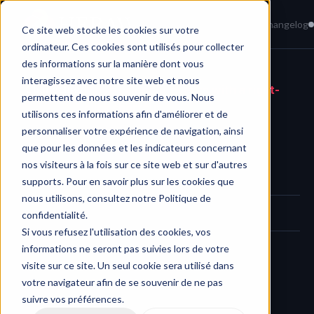
Home
News
Knowledge Base
Changelog
Ce site web stocke les cookies sur votre
ordinateur. Ces cookies sont utilisés pour collecter
des informations sur la manière dont vous
interagissez avec notre site web et nous
Changelog
/
Move calendar events with a right-
permettent de nous souvenir de vous. Nous
click shortcut
utilisons ces informations afin d'améliorer et de
personnaliser votre expérience de navigation, ainsi
que pour les données et les indicateurs concernant
nos visiteurs à la fois sur ce site web et sur d'autres
supports. Pour en savoir plus sur les cookies que
nous utilisons, consultez notre Politique de
confidentialité.
Si vous refusez l'utilisation des cookies, vos
We added a shortcut to save you time: use right-click to shift 
informations ne seront pas suivies lors de votre
calendar events directly. One gesture, faster workflow.
visite sur ce site. Un seul cookie sera utilisé dans
votre navigateur afin de se souvenir de ne pas
suivre vos préférences.