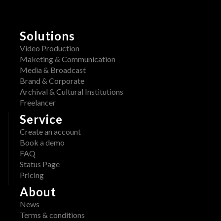
y
n
H
o
E
w 
Solutions
R
a
A
Video Production
v
W 
Maketing & Communication
a
x 
Media & Broadcast
i
A
Brand & Corporate
l
d
Archival & Cultural Institutions
a
o
Freelancer
b
b
l
Service
e
e 
Create an account
: 
o
Book a demo
S
n 
FAQ
t
A
Status Page
r
W
Pricing
e
S 
a
About
M
m
a
News
l
r
Terms & conditions
i