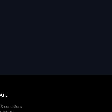
HERAW
Productivity
Custom Fields and Smart 
Folders: Turning Chaos into 
Clarity in Modern 
Production Workflows
out
 & conditions
y policy