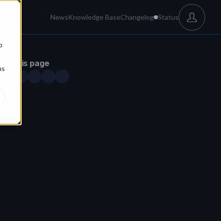
News
Knowledge Base
Changelog
Status
b
On this page
ns