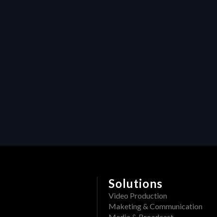
P
S
R
Solutions
Video Production
Maketing & Communication
Media & Broadcast