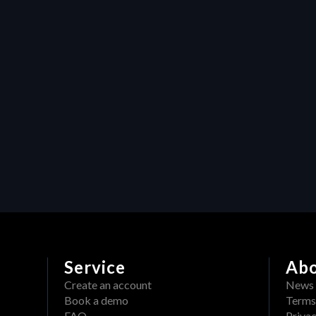
roductivity
HERAW x Adobe: 
treamlined Validation, 
ight Inside Your Edit
Service
Ab
Create an account
News
Book a demo
Terms
FAQ
Privac