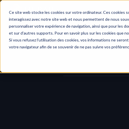
Home
Ce site web stocke les cookies sur votre ordinateur. Ces cookies so
interagissez avec notre site web et nous permettent de nous souven
personnaliser votre expérience de navigation, ainsi que pour les don
et sur d'autres supports. Pour en savoir plus sur les cookies que no
Changelog
/
Custom Fields a
Si vous refusez l'utilisation des cookies, vos informations ne seront 
votre navigateur afin de se souvenir de ne pas suivre vos préféren
You can now create and assign 
Cus
tracking delivery dates, episode nu
fields let you adapt HERAW to you