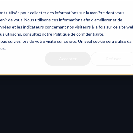
nt utilisés pour collecter des informations sur la manière dont vous
ir de vous. Nous utilisons ces informations afin d'améliorer et de
nées et les indicateurs concernant nos visiteurs à la fois sur ce site we
us utilisons, consultez notre Politique de confidentialité.
re now available on HERAW
pas suivies lors de votre visite sur ce site. Un seul cookie sera utilisé da
ces.
Accepter
Refuser
tom Fields
 across your HERAW workspace. Whether you’re 
mbers, formats, or any other production-specific info, custom 
r workflow.