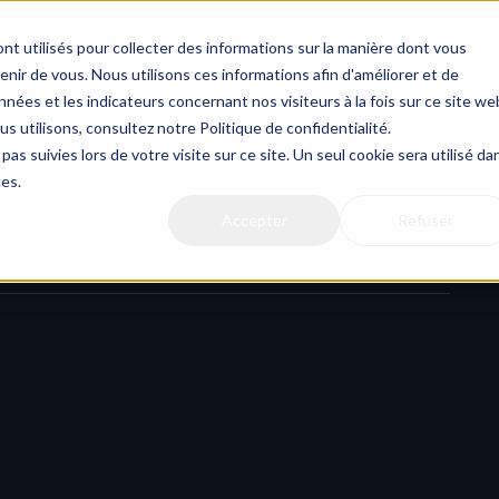
nt utilisés pour collecter des informations sur la manière dont vous
ir de vous. Nous utilisons ces informations afin d'améliorer et de
nées et les indicateurs concernant nos visiteurs à la fois sur ce site we
us utilisons, consultez notre Politique de confidentialité.
n .xlsx
pas suivies lors de votre visite sur ce site. Un seul cookie sera utilisé da
ces.
Accepter
Refuser
 a raw CSV.
full cross-project planning as an Excel .xlsx file
 — making 
but also much more powerful to analyze and present.