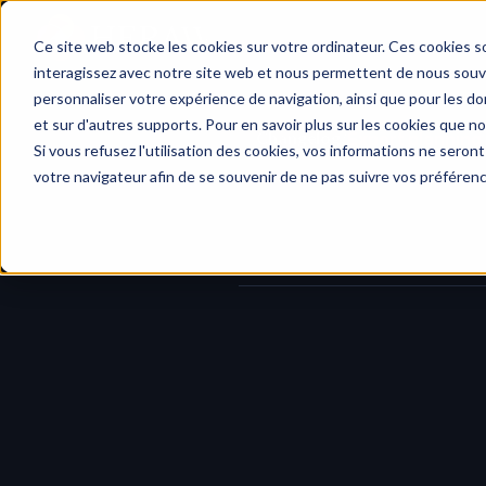
Home
Ce site web stocke les cookies sur votre ordinateur. Ces cookies so
interagissez avec notre site web et nous permettent de nous souven
personnaliser votre expérience de navigation, ainsi que pour les don
et sur d'autres supports. Pour en savoir plus sur les cookies que no
Changelog
/
Export planning i
Si vous refusez l'utilisation des cookies, vos informations ne seront 
votre navigateur afin de se souvenir de ne pas suivre vos préféren
Your planning deserves better than
Starting today, you can 
export the 
your data not only easier to read, 