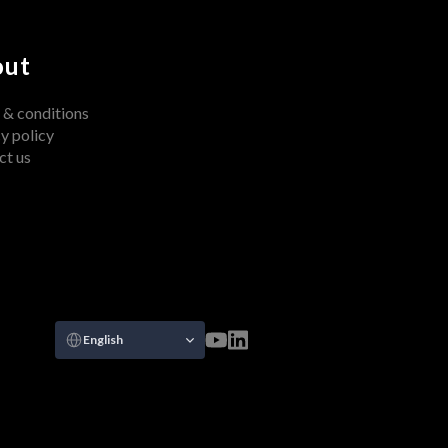
out
 & conditions
y policy
ct us
Select Language
English