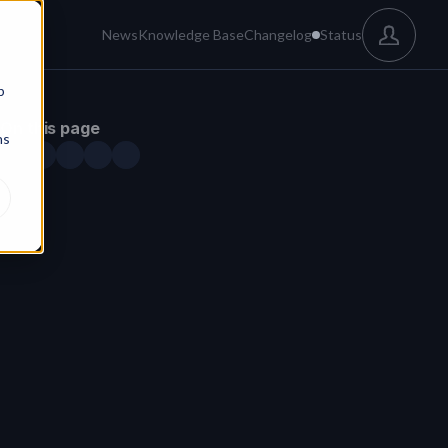
News
Knowledge Base
Changelog
Status
b
On this page
ns