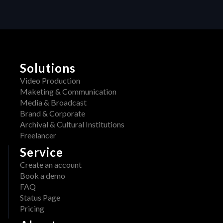
i
W 
v
i
i
s 
t
y
n
H
o
E
w 
Solutions
R
a
A
Video Production
v
W 
Maketing & Communication
a
x 
Media & Broadcast
i
A
Brand & Corporate
l
d
Archival & Cultural Institutions
a
o
Freelancer
b
b
l
Service
e
e 
Create an account
: 
o
Book a demo
S
n 
FAQ
t
A
Status Page
r
W
Pricing
e
S 
a