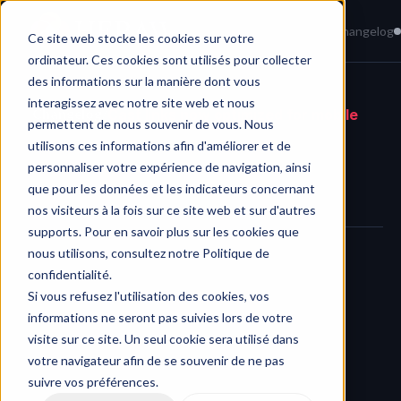
Home
News
Knowledge Base
Changelog
Ce site web stocke les cookies sur votre
ordinateur. Ces cookies sont utilisés pour collecter
des informations sur la manière dont vous
interagissez avec notre site web et nous
Changelog
/
Cast links now optimized for mobile
permettent de nous souvenir de vous. Nous
utilisons ces informations afin d'améliorer et de
personnaliser votre expérience de navigation, ainsi
que pour les données et les indicateurs concernant
nos visiteurs à la fois sur ce site web et sur d'autres
supports. Pour en savoir plus sur les cookies que
nous utilisons, consultez notre Politique de
We’ve enhanced the 
Cast links experience on mobile 
confidentialité.
Si vous refusez l'utilisation des cookies, vos
devices
 by enforcing the 
list view as the only available 
informations ne seront pas suivies lors de votre
display mode
. This change ensures a smoother and clearer 
visite sur ce site. Un seul cookie sera utilisé dans
navigation when accessing Cast links from smartphones or 
votre navigateur afin de se souvenir de ne pas
tablets.
suivre vos préférences.