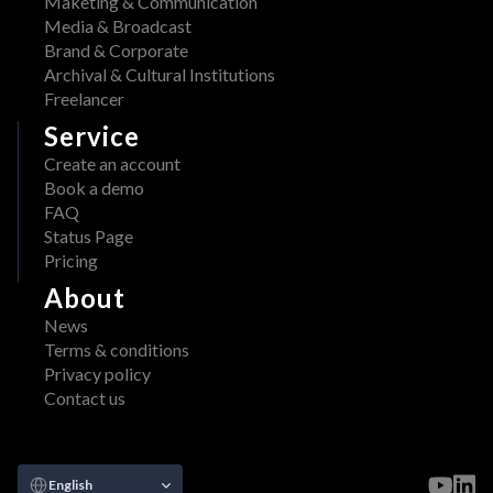
Maketing & Communication
a
x 
Media & Broadcast
i
A
Brand & Corporate
l
d
Archival & Cultural Institutions
a
o
Freelancer
b
b
l
Service
e
e 
Create an account
: 
o
Book a demo
S
n 
FAQ
t
A
Status Page
r
W
Pricing
e
S 
a
About
M
m
a
News
l
r
Terms & conditions
i
k
Privacy policy
n
e
Contact us
e
t
d 
p
V
l
Select Language
a
English
a