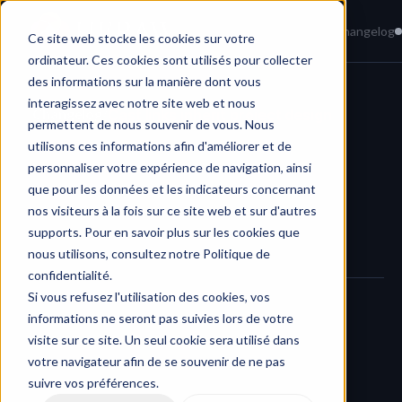
Home
News
Knowledge Base
Changelog
Ce site web stocke les cookies sur votre
ordinateur. Ces cookies sont utilisés pour collecter
des informations sur la manière dont vous
interagissez avec notre site web et nous
Changelog
/
Cast links inherit project design
permettent de nous souvenir de vous. Nous
utilisons ces informations afin d'améliorer et de
personnaliser votre expérience de navigation, ainsi
que pour les données et les indicateurs concernant
nos visiteurs à la fois sur ce site web et sur d'autres
supports. Pour en savoir plus sur les cookies que
nous utilisons, consultez notre Politique de
confidentialité.
Si vous refusez l'utilisation des cookies, vos
informations ne seront pas suivies lors de votre
We’ve improved the Cast link creation flow in HERAW: 
when 
visite sur ce site. Un seul cookie sera utilisé dans
you create a Cast link from within a project
, it now 
votre navigateur afin de se souvenir de ne pas
automatically inherits the visual design of that project
 — 
suivre vos préférences.
including logos, colors, and background image.