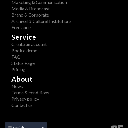
W 
Maketing & Communication
a
x 
Media & Broadcast
i
A
Brand & Corporate
l
d
Archival & Cultural Institutions
a
o
Freelancer
b
b
l
Service
e
e 
Create an account
: 
o
Book a demo
S
n 
FAQ
t
A
Status Page
r
W
Pricing
e
S 
a
About
M
m
a
News
l
r
Terms & conditions
i
k
Privacy policy
n
e
Contact us
e
t
d 
p
V
l
Select Language
a
English