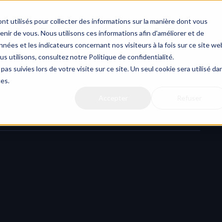
nt utilisés pour collecter des informations sur la manière dont vous
ir de vous. Nous utilisons ces informations afin d'améliorer et de
nées et les indicateurs concernant nos visiteurs à la fois sur ce site we
us utilisons, consultez notre Politique de confidentialité.
files & folders selection
pas suivies lors de votre visite sur ce site. Un seul cookie sera utilisé da
ces.
Accepter
Refuser
ility in HERAW: you can now 
create Cast links from a 
iles and multiple folders
.
o either 
a selection of files
 or 
a single folder
 — now you can 
both
.