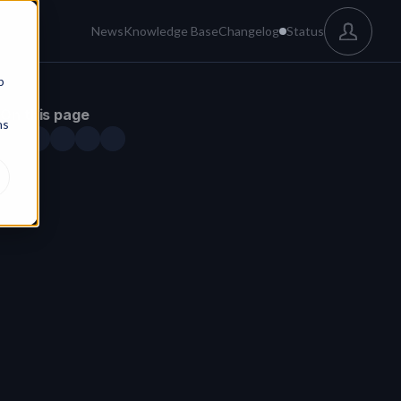
News
Knowledge Base
Changelog
Status
b
On this page
ns