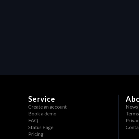
roductivity
HERAW x Adobe: 
treamlined Validation, 
ight Inside Your Edit
Service
Ab
Create an account
News
Book a demo
Terms
FAQ
Privac
Status Page
Conta
Pricing