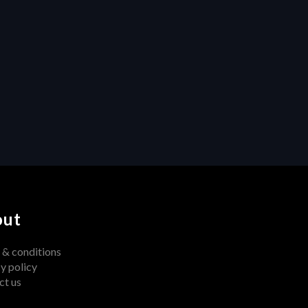
Productivity
Custom Fields and Smart 
Folders: Turning Chaos into 
Clarity in Modern 
Production Workflows
out
 & conditions
y policy
ct us