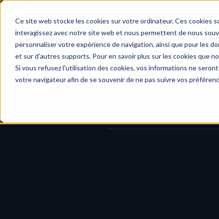
Home
Ce site web stocke les cookies sur votre ordinateur. Ces cookies so
interagissez avec notre site web et nous permettent de nous souven
personnaliser votre expérience de navigation, ainsi que pour les don
et sur d'autres supports. Pour en savoir plus sur les cookies que no
Changelog
/
Cast links from 
Si vous refusez l'utilisation des cookies, vos informations ne seront 
votre navigateur afin de se souvenir de ne pas suivre vos préféren
We’ve added a powerful new capab
combined selection of multiple f
Previously, Cast links were limited t
select and share 
a custom mix of 