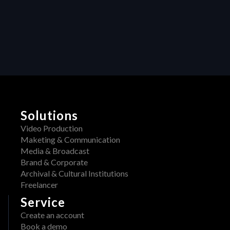
H
o
E
d
u
R
c
A
t
i
W 
v
i
i
s 
t
y
n
H
o
E
w 
Solutions
R
a
A
Video Production
v
W 
Maketing & Communication
a
x 
Media & Broadcast
i
A
Brand & Corporate
l
d
Archival & Cultural Institutions
a
o
Freelancer
b
b
l
Service
e
e 
Create an account
: 
o
Book a demo
S