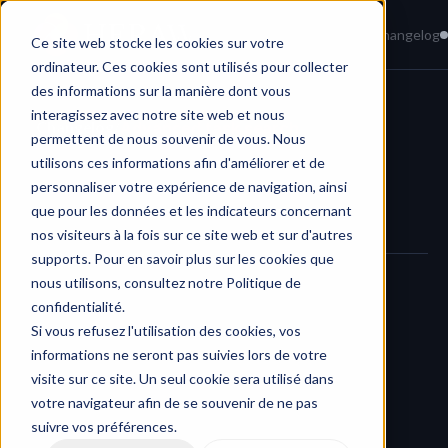
Home
News
Knowledge Base
Changelog
Ce site web stocke les cookies sur votre
ordinateur. Ces cookies sont utilisés pour collecter
des informations sur la manière dont vous
interagissez avec notre site web et nous
Changelog
/
Advanced task search
permettent de nous souvenir de vous. Nous
utilisons ces informations afin d'améliorer et de
personnaliser votre expérience de navigation, ainsi
que pour les données et les indicateurs concernant
nos visiteurs à la fois sur ce site web et sur d'autres
supports. Pour en savoir plus sur les cookies que
nous utilisons, consultez notre Politique de
Find exactly what you’re looking for.
confidentialité.
Si vous refusez l'utilisation des cookies, vos
informations ne seront pas suivies lors de votre
visite sur ce site. Un seul cookie sera utilisé dans
We’ve introduced a 
brand-new search engine in task views
, 
votre navigateur afin de se souvenir de ne pas
giving you powerful filtering capabilities — including full 
suivre vos préférences.
support for task custom fields.