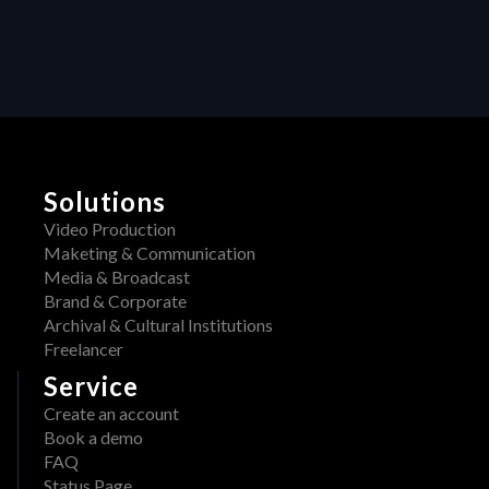
u
R
c
A
t
i
W 
v
i
i
s 
t
y
n
H
o
E
w 
Solutions
R
a
A
Video Production
v
W 
Maketing & Communication
a
x 
Media & Broadcast
i
A
Brand & Corporate
l
d
Archival & Cultural Institutions
a
o
Freelancer
b
b
l
Service
e
e 
Create an account
: 
o
Book a demo
S
n 
FAQ
t
A
Status Page
r