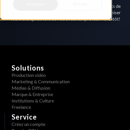
Accepter
Refuser
Merci d'avoir choisi Heraw! Nous sommes impatients de 
vous montrer comment notre plateforme peut dynamiser 
votre entreprise lors de votre réunion prévue. À bientôt!
Solutions
Production vidéo
Marketing & Communication
Médias & Diffusion
Marque & Entreprise
Institutions & Culture
Freelance
Service
Créez un compte